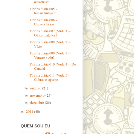
neurótica?
Tirinha diária 005 -
Recauchutagem
Tirinha diária 006 -
Universitários
Tirinha diária 007 (Vudu 1) -
Olhos malditos!
Tirinha diária 008 (Vudu 2) -
Vício
Tirinha diária 009 (Vudu 3) -
Veneno vudu!
Tirinha diária 010 (Vudu 4) - Do
Candial
Tirinha diária 011 (Vudu 5) -
Cobras e lagartos
outubro
(21)
►
novembro
(25)
►
dezembro
(26)
►
2011
(40)
►
QUEM SOU EU