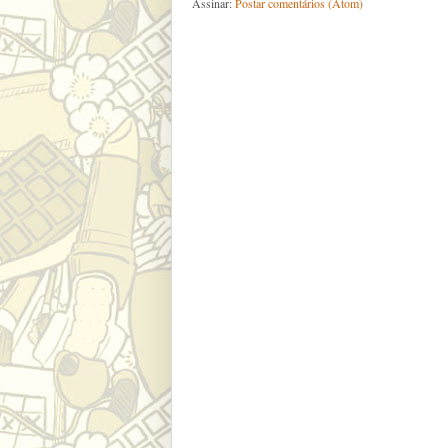
Assinar:
Postar comentários (Atom)