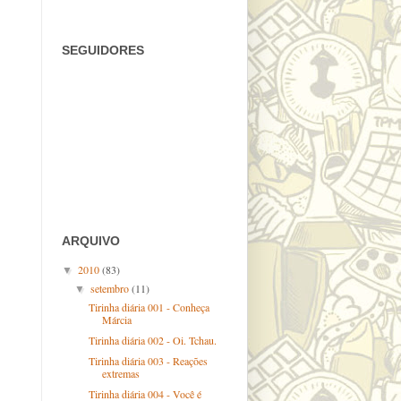
SEGUIDORES
ARQUIVO
2010
(83)
▼
setembro
(11)
▼
Tirinha diária 001 - Conheça
Márcia
Tirinha diária 002 - Oi. Tchau.
Tirinha diária 003 - Reações
extremas
Tirinha diária 004 - Você é