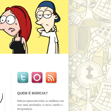
QUEM É MÁRCIA?
Márcia representa todas as mulheres em
seus mais profundos (e rasos) medos e
inseguranças.