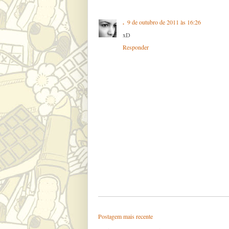
.
9 de outubro de 2011 às 16:26
xD
Responder
Postagem mais recente