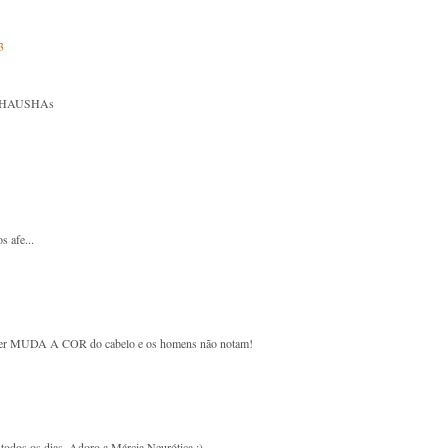
3
HAUSHAs
s afe...
lher MUDA A COR do cabelo e os homens não notam!
todos os dias. Adoro a Márcia Neurótica :)