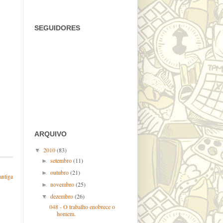
SEGUIDORES
ARQUIVO
2010
(83)
▼
setembro
(11)
►
outubro
(21)
►
antiga
novembro
(25)
►
dezembro
(26)
▼
048 - O trabalho enobrece o
homem.