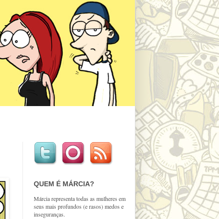
QUEM É MÁRCIA?
Márcia representa todas as mulheres em
seus mais profundos (e rasos) medos e
inseguranças.