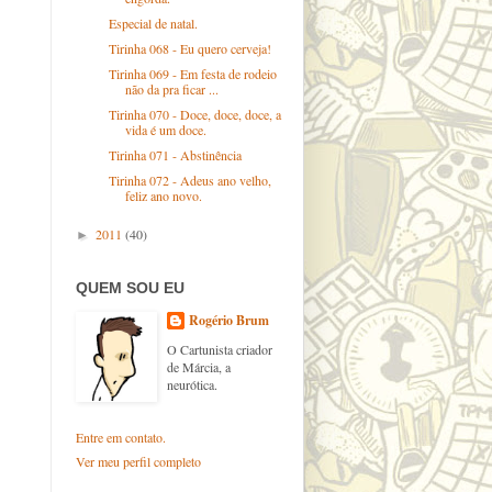
Especial de natal.
Tirinha 068 - Eu quero cerveja!
Tirinha 069 - Em festa de rodeio
não da pra ficar ...
Tirinha 070 - Doce, doce, doce, a
vida é um doce.
Tirinha 071 - Abstinência
Tirinha 072 - Adeus ano velho,
feliz ano novo.
2011
(40)
►
QUEM SOU EU
Rogério Brum
O Cartunista criador
de Márcia, a
neurótica.
Entre em contato.
Ver meu perfil completo