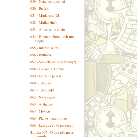
049 - Natal institucional
050 - Eu falo
051 - Mudanças [2]
052 - Mulherzinha
053 - Amor, eu te odeio.
054 - É sempre bom ouvir um
elogio
055 - Inferno Astral
056 - Buttman
057 - Vem chegando o verão[2]
058 - Causos & Contos
059 - Ferro de passar
060 - Telejogo
061 - Telejogo[2]
062 - Navegação
063 - Alzheimer
064 - Méxicu
065 - Planos para o futuro
066 - Late que eu to passando
Tirinha 067 - O que não mata,
engorda.