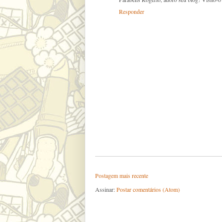
Responder
Postagem mais recente
Assinar:
Postar comentários (Atom)