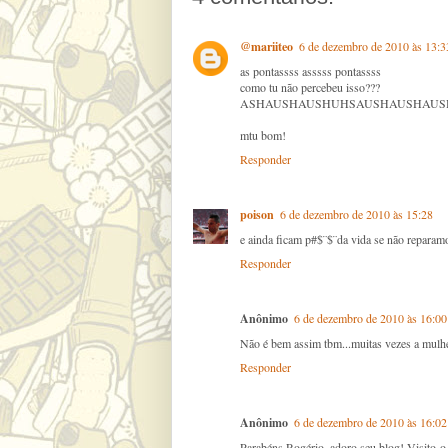
@mariiteo
6 de dezembro de 2010 às 13:3
as pontassss asssss pontassss
como tu não percebeu isso???
ASHAUSHAUSHUHSAUSHAUSHAUS
mtu bom!
Responder
poison
6 de dezembro de 2010 às 15:28
e ainda ficam p#$¨$¨da vida se não reparamo
Responder
Anônimo
6 de dezembro de 2010 às 16:00
Não é bem assim tbm...muitas vezes a mu
Responder
Anônimo
6 de dezembro de 2010 às 16:02
Parabéns Rogério, adoro seu blog! Visito-o 